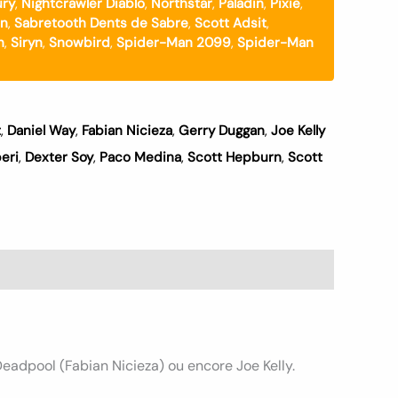
ury
,
Nightcrawler Diablo
,
Northstar
,
Paladin
,
Pixie
,
on
,
Sabretooth Dents de Sabre
,
Scott Adsit
,
h
,
Siryn
,
Snowbird
,
Spider-Man 2099
,
Spider-Man
t
,
Daniel Way
,
Fabian Nicieza
,
Gerry Duggan
,
Joe Kelly
eri
,
Dexter Soy
,
Paco Medina
,
Scott Hepburn
,
Scott
adpool (Fabian Nicieza) ou encore Joe Kelly.