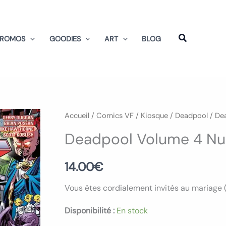
PROMOS
GOODIES
ART
BLOG
quantité
Accueil
/
Comics VF
/
Kiosque
/
Deadpool
/ De
de
Deadpool Volume 4 Nu
Deadpool
Volume
14.00
€
4
Vous êtes cordialement invités au mariage (
Numero
10
Disponibilité :
En stock