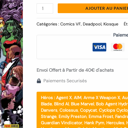
AJOUTER AU PANIE
Catégories :
Comics VF
,
Deadpool
,
Kiosque
Ét
Paieme
Envoi Offert à Partir de 40€ d'achats
Paiements Securisés
Héros :
Agent X
,
AIM
,
Arme X Weapon X
,
Au
Blade
,
Blind Al
,
Blue Marvel
,
Bob Agent Hydr
Danvers
,
Colossus
,
Copycat
,
Cyclops Cycl
Strange
,
Emily Preston
,
Emma Frost
,
Fandra
Guardian Vindicator
,
Hank Pym
,
Hercules
,