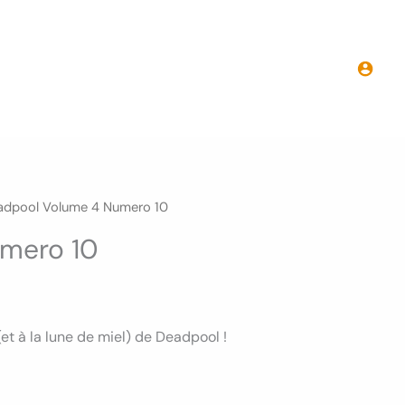
Deadpool
Volume
4
Numero
10
adpool Volume 4 Numero 10
mero 10
et à la lune de miel) de Deadpool !