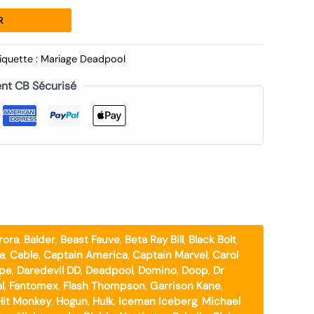
R
iquette :
Mariage Deadpool
nt CB Sécurisé
rora
,
Balder
,
Beast Fauve
,
Beta Ray Bill
,
Black Bolt
,
a
,
Cable
,
Captain America
,
Captain Marvel
,
Carol
ope
,
Daredevil DD
,
Deadpool
,
Domino
,
Doop
,
Dr
l
,
Fantomex
,
Flash Thompson
,
Garrison Kane
,
Hit Monkey
,
Hogun
,
Hulk
,
Iceman Iceberg
,
Michael