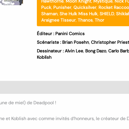
Hawthorne
,
Moon Knight
,
Mystique
,
Nick F
Puck
,
Punisher
,
Quicksilver
,
Rocket Racco
Shaman
,
She Hulk Miss Hulk
,
SHIELD
,
Shikla
Araignee Tisseur
,
Thanos
,
Thor
Éditeur :
Panini Comics
Scénariste :
Brian Posehn
,
Christopher Pries
Dessinateur :
Alvin Lee
,
Bong Dazo
,
Carlo Barb
Koblish
s (0)
lune de miel) de Deadpool !
 et Koblish avec comme invités d’honneurs, le créateur de De