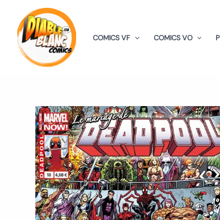
Aller
au
contenu
COMICS VF
COMICS VO