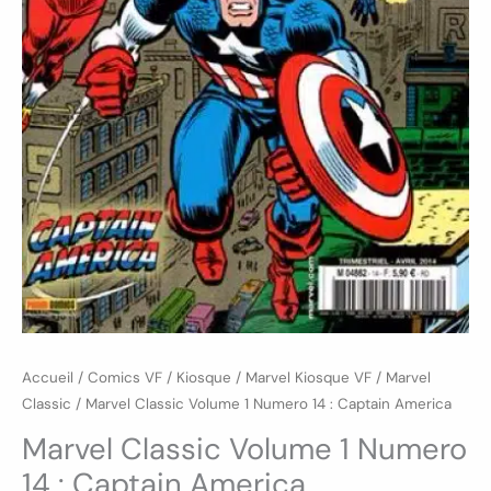
Accueil
/
Comics VF
/
Kiosque
/
Marvel Kiosque VF
/
Marvel
Classic
/ Marvel Classic Volume 1 Numero 14 : Captain America
Marvel Classic Volume 1 Numero
14 : Captain America