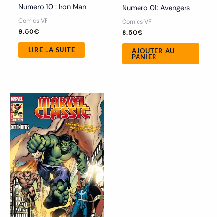
Numero 10 : Iron Man
Numero 01: Avengers
Comics VF
Comics VF
9.50
€
8.50
€
LIRE LA SUITE
AJOUTER AU
PANIER