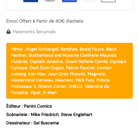
Envoi Offert à Partir de 40€ d'achats
Paiements Securisés
Héros :
Angel Archangel
,
Banshee
,
Beast Fauve
,
Black
Panther
,
Brotherhood evil Mutants Confrerie Mauvais
Mutants
,
Captain America
,
Count Nefaria Comte
,
Cyclops
Cyclope
,
Dum Dum Dugan
,
Falcon Faucon
,
Iceman
Iceberg
,
Iron Man
,
Jean Grey Phoenix
,
Magneto
,
Mastermind Cerveau
,
Mesmero
,
Nick Fury
,
Polaris
,
Professeur X
,
Sharon Carter
,
SHIELD
,
Valentina de
Fontaine
,
Viper
,
X-Men
Éditeur :
Panini Comics
Scénariste :
Mike Friedrich
,
Steve Englehart
Dessinateur :
Sal Buscema