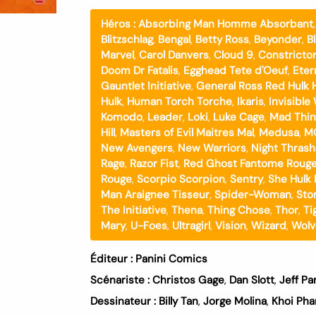
Héros :
Absorbing Man Homme Absorbant
Blitzschlag
,
Bengal
,
Betty Ross
,
Beyonder
,
B
Marvel
,
Carol Danvers
,
Cloud 9
,
Constricto
Doom Dr Fatalis
,
Egghead Tete d'Oeuf
,
Eter
Gauntlet Initiative
,
General Ross Red Hulk 
Hulk
,
Human Torch Torche
,
Ikaris
,
Invisibl
Komodo
,
Leader
,
Loki
,
Luke Cage
,
Mad Thin
Hill
,
Masters of Evil Maitres Mal
,
Medusa
,
M
New Avengers
,
New Warriors
,
Night Thrash
Rage
,
Razor Fist
,
Red Ghost Fantome Roug
Rouge
,
Scorpio Scorpion
,
Sentry
,
She Hulk 
Man Araignee Tisseur
,
Spider-Woman
,
Sto
The Initiative
,
Thena
,
Thing Chose
,
Thor
,
Ti
Mary
,
U-Foes
,
Ultragirl
,
Vision
,
Wizard
,
Wolv
Éditeur :
Panini Comics
Scénariste :
Christos Gage
,
Dan Slott
,
Jeff Pa
Dessinateur :
Billy Tan
,
Jorge Molina
,
Khoi Ph