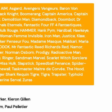
,
AIM
,
Asgard
,
Avengers Vengeurs
,
Baron Von
lack Knight
,
Boomerang
,
Captain America
,
Captain
r
,
Demolition Man
,
Diamondback
,
Doombot
,
Dr
nals Eternels
,
Fantastic Four FF 4 Fantastiques
,
Hulk Rouge
,
HAMMER
,
Hank Pym
,
Hardball
,
Hawkeye
,
e Woman Femme Invisible
,
Iron Man
,
Justice
,
Klaw
,
ker Penseur Fou
,
Madame Masque
,
Makkari
,
Maria
ODOK
,
Mr Fantastic Reed Richards Red
,
Namor
,
er
,
Norman Osborn
,
Prodigy
,
Radioactive Man
,
e
,
Ringer
,
Sandman Marvel
,
Scarlet Witch Sorciere
Miss Hulk
,
Slapstick
,
Speedball Penance
,
Spider-
newall
,
Taskmaster Maitre de Corvée
,
The Hood
,
ger Shark Requin Tigre
,
Tigra
,
Trapster
,
Typhoid
erine Serval
,
Zuras
rker
,
Kieron Gillen
am
,
Paul Pelletier