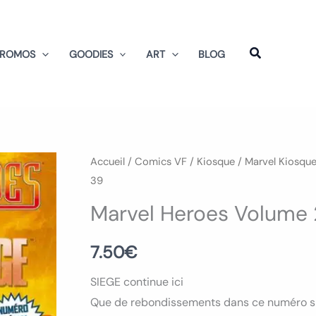
PROMOS
GOODIES
ART
BLOG
quantité
Accueil
/
Comics VF
/
Kiosque
/
Marvel Kiosqu
39
de
Marvel
Marvel Heroes Volume
Heroes
Volume
7.50
€
2
SIEGE continue ici
Numéro
Que de rebondissements dans ce numéro spé
39