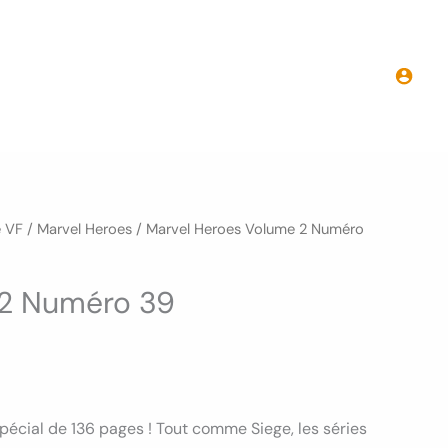
Marvel
Heroes
Volume
2
Numéro
39
e VF
/
Marvel Heroes
/ Marvel Heroes Volume 2 Numéro
 2 Numéro 39
cial de 136 pages ! Tout comme Siege, les séries