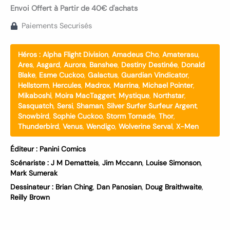
Envoi Offert à Partir de 40€ d'achats
Paiements Securisés
Héros :
Alpha Flight Division
,
Amadeus Cho
,
Amaterasu
,
Ares
,
Asgard
,
Aurora
,
Banshee
,
Destiny Destinée
,
Donald
Blake
,
Esme Cuckoo
,
Galactus
,
Guardian Vindicator
,
Hellstorm
,
Hercules
,
Madrox
,
Marrina
,
Michael Pointer
,
Mikaboshi
,
Moira MacTaggert
,
Mystique
,
Northstar
,
Sasquatch
,
Sersi
,
Shaman
,
Silver Surfer Surfeur Argent
,
Snowbird
,
Sophie Cuckoo
,
Storm Tornade
,
Thor
,
Thunderbird
,
Venus
,
Wendigo
,
Wolverine Serval
,
X-Men
Éditeur :
Panini Comics
Scénariste :
J M Dematteis
,
Jim Mccann
,
Louise Simonson
,
Mark Sumerak
Dessinateur :
Brian Ching
,
Dan Panosian
,
Doug Braithwaite
,
Reilly Brown