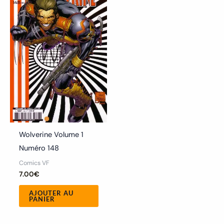
Wolverine Volume 1
Numéro 148
Comics VF
7.00
€
AJOUTER AU
PANIER