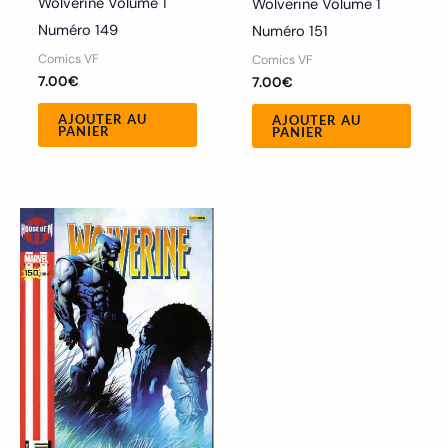
Wolverine Volume 1
Wolverine Volume 1
Numéro 149
Numéro 151
Comics VF
Comics VF
7.00
€
7.00
€
AJOUTER AU
AJOUTER AU
PANIER
PANIER