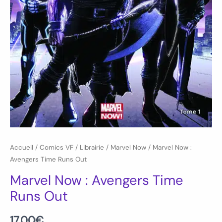
Accueil
/
Comics VF
/
Librairie
/
Marvel Now
/ Marvel Now :
Avengers Time Runs Out
Marvel Now : Avengers Time
Runs Out
17.00
€