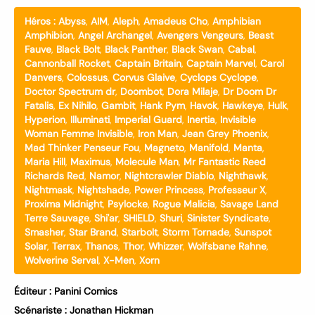
Héros :
Abyss
,
AIM
,
Aleph
,
Amadeus Cho
,
Amphibian
Amphibion
,
Angel Archangel
,
Avengers Vengeurs
,
Beast
Fauve
,
Black Bolt
,
Black Panther
,
Black Swan
,
Cabal
,
Cannonball Rocket
,
Captain Britain
,
Captain Marvel
,
Carol
Danvers
,
Colossus
,
Corvus Glaive
,
Cyclops Cyclope
,
Doctor Spectrum dr
,
Doombot
,
Dora Milaje
,
Dr Doom Dr
Fatalis
,
Ex Nihilo
,
Gambit
,
Hank Pym
,
Havok
,
Hawkeye
,
Hulk
,
Hyperion
,
Illuminati
,
Imperial Guard
,
Inertia
,
Invisible
Woman Femme Invisible
,
Iron Man
,
Jean Grey Phoenix
,
Mad Thinker Penseur Fou
,
Magneto
,
Manifold
,
Manta
,
Maria Hill
,
Maximus
,
Molecule Man
,
Mr Fantastic Reed
Richards Red
,
Namor
,
Nightcrawler Diablo
,
Nighthawk
,
Nightmask
,
Nightshade
,
Power Princess
,
Professeur X
,
Proxima Midnight
,
Psylocke
,
Rogue Malicia
,
Savage Land
Terre Sauvage
,
Shi'ar
,
SHIELD
,
Shuri
,
Sinister Syndicate
,
Smasher
,
Star Brand
,
Starbolt
,
Storm Tornade
,
Sunspot
Solar
,
Terrax
,
Thanos
,
Thor
,
Whizzer
,
Wolfsbane Rahne
,
Wolverine Serval
,
X-Men
,
Xorn
Éditeur :
Panini Comics
Scénariste :
Jonathan Hickman