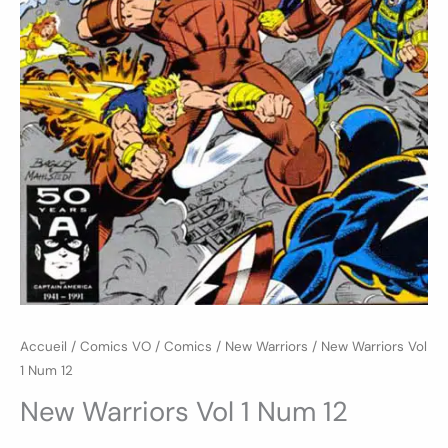
Accueil
/
Comics VO
/
Comics
/
New Warriors
/ New Warriors Vol
1 Num 12
New Warriors Vol 1 Num 12