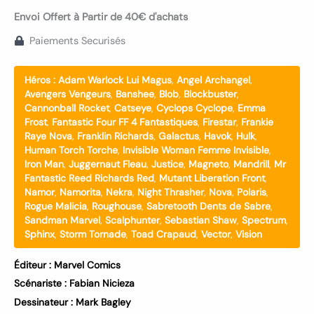
Envoi Offert à Partir de 40€ d'achats
Paiements Securisés
Héros :
Adam Warlock Lui Magus
,
Angel Archangel
,
Avengers Vengeurs
,
Banshee
,
Blob
,
Blockbuster
,
Cannonball Rocket
,
Catseye
,
Cyclops Cyclope
,
Emma
Frost
,
Fantastic Four FF 4 Fantastiques
,
Firestar
,
Frankie
Raye Nova
,
Franklin Richards
,
Galactus
,
Havok
,
Hulk
,
Human Torch Torche
,
Invisible Woman Femme Invisible
,
Iron Man
,
Juggernaut Fleau
,
Justice
,
Magneto
,
Mandrill
,
Mr
Fantastic Reed Richards Red
,
Mutant Liberation Front
,
Namor
,
Namorita
,
Nekra
,
Night Thrasher
,
Nova
,
Polaris
,
Rogue Malicia
,
Roughouse
,
Sabretooth Dents de Sabre
,
Sandman Marvel
,
Scalphunter
,
Sebastian Shaw
,
Spectrum
,
Sphinx
,
Storm Tornade
,
Toad Crapaud
,
Vector
,
Vision
Éditeur :
Marvel Comics
Scénariste :
Fabian Nicieza
Dessinateur :
Mark Bagley