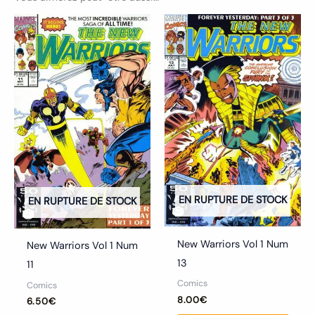
Ce
Ce
produit
produ
a
a
plusieurs
plusi
variations.
variat
Les
Les
options
optio
peuvent
peuv
être
être
choisies
chois
EN RUPTURE DE STOCK
EN RUPTURE DE STOCK
sur
sur
la
la
New Warriors Vol 1 Num
New Warriors Vol 1 Num
page
page
13
11
du
du
Comics
Comics
produit
produ
8.00
€
6.50
€