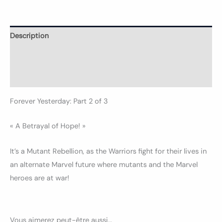
Description
Informations complémentaires
Avis (0)
Forever Yesterday: Part 2 of 3
« A Betrayal of Hope! »
It’s a Mutant Rebellion, as the Warriors fight for their lives in
an alternate Marvel future where mutants and the Marvel
heroes are at war!
Vous aimerez peut-être aussi…