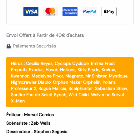
Envoi Offert à Partir de 40€ d'achats
Paiements Securisés
Héros :
Cecilia Reyes
,
Cyclops Cyclope
,
Emma Frost
,
Empath
,
Exodus
,
Havok
,
Hellions
,
Kitty Pryde
,
Krakoa
,
Kwannon
,
Madelyne Pryor
,
Magneto
,
Mr Sinister
,
Mystique
,
Nightcrawler Diablo
,
Orphan Maker Orphelin
,
Polaris
,
Professeur X
,
Rogue Malicia
,
Scalphunter
,
Sebastian Shaw
,
Sunfire Feu de Soleil
,
Synch
,
Wild Child
,
Wolverine Serval
,
X-Men
Éditeur :
Marvel Comics
Scénariste :
Zeb Wells
Dessinateur :
Stephen Segovia