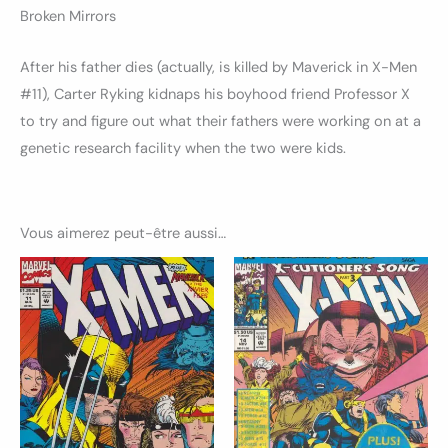
Broken Mirrors
After his father dies (actually, is killed by Maverick in X-Men
#11), Carter Ryking kidnaps his boyhood friend Professor X
to try and figure out what their fathers were working on at a
genetic research facility when the two were kids.
Vous aimerez peut-être aussi…
Ce
Ce
produit
produ
a
a
plusieurs
plusi
variations.
variat
Les
Les
options
optio