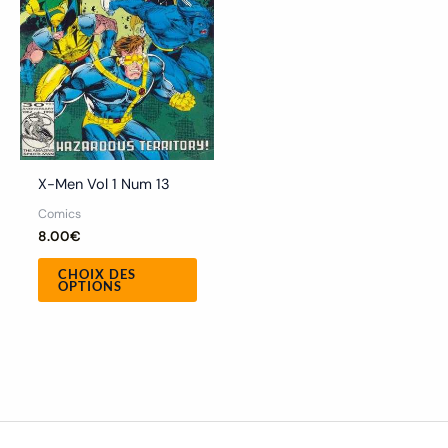
Les
options
peuvent
être
choisies
sur
la
X-Men Vol 1 Num 13
page
Comics
du
8.00
€
produit
CHOIX DES
OPTIONS