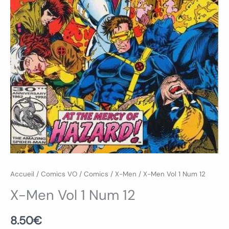
Accueil
/
Comics VO
/
Comics
/
X-Men
/ X-Men Vol 1 Num 12
X-Men Vol 1 Num 12
8.50
€