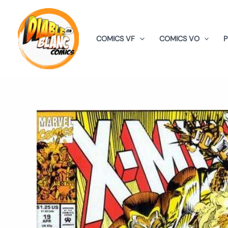
Aller
au
contenu
COMICS VF
COMICS VO