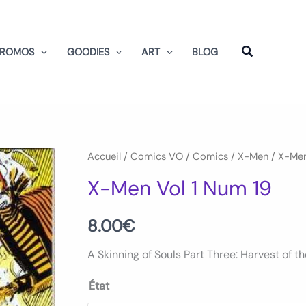
PROMOS
GOODIES
ART
BLOG
quantité
Accueil
/
Comics VO
/
Comics
/
X-Men
/ X-Men
de
X-Men Vol 1 Num 19
X-
Men
8.00
€
Vol
A Skinning of Souls Part Three: Harvest of t
1
Num
État
19