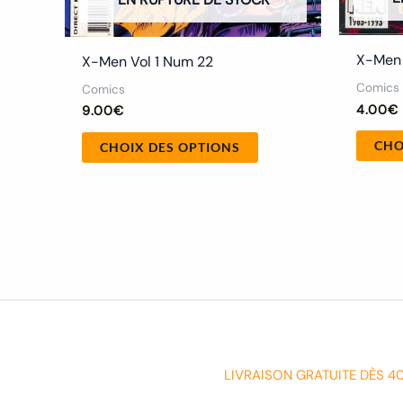
produit
X-Men 
X-Men Vol 1 Num 22
Comics
Comics
4.00
€
9.00
€
CHO
CHOIX DES OPTIONS
LIVRAISON GRATUITE DÈS 4