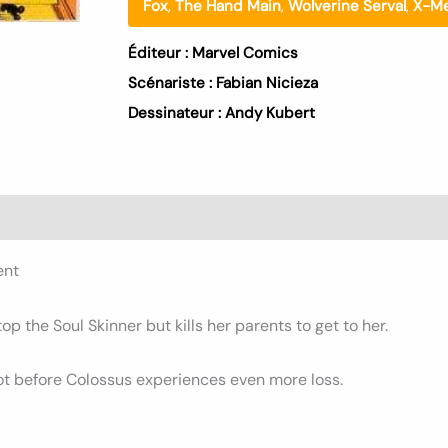
Fox
,
The Hand Main
,
Wolverine Serval
,
X-M
Éditeur :
Marvel Comics
Scénariste :
Fabian Nicieza
Dessinateur :
Andy Kubert
s (0)
ent
p the Soul Skinner but kills her parents to get to her.
ot before Colossus experiences even more loss.