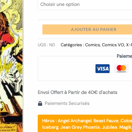
AJOUTER AU PANIER
UGS :
ND
Catégories :
Comics
,
Comics VO
,
X-
Paieme
Envoi Offert à Partir de 40€ d'achats
Paiements Securisés
Héros :
Angel Archangel
,
Beast Fauve
,
Colo
Iceberg
,
Jean Grey Phoenix
,
Jubilee
,
Magik