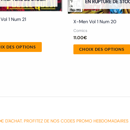
EN RUPTURE DE STO
produit
Vol 1 Num 21
X-Men Vol 1 Num 20
Comics
11.00
€
IX DES OPTIONS
CHOIX DES OPTIONS
0€ D'ACHAT. PROFITEZ DE NOS CODES PROMO HEBDOMADAIRES 