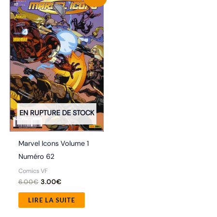
initial
actuel
était :
est :
6.00€.
3.00€.
EN RUPTURE DE STOCK
Marvel Icons Volume 1
Numéro 62
Comics VF
6.00
€
3.00
€
LIRE LA SUITE