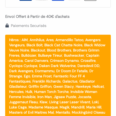
Envoi Offert à Partir de 40€ d'achats
Paiements Securisés
Héros :
AIM
,
Annihilus
,
Ares
,
Armandillo Tatoo
,
Avengers
Vengeurs
,
Black Bolt
,
Black Cat Chatte Noire
,
Black Widow
Veuve Noire
,
Blackout
,
Blood Brothers
,
Brothers Grimm
Freres
,
Bulldozer
,
Bullseye Tireur
,
Bushwacker
,
Captain
America
,
Carol Danvers
,
Crimson Dynamo
,
Crossfire
,
Cyclops Cyclope
,
Daken Dark Wolverine
,
Daredevil DD
,
Dark Avengers
,
Dormammu
,
Dr Doom Dr Fatalis
,
Dr
Strange
,
Ego
,
Emma Frost
,
Fantastic Four FF 4
Fantastiques
,
Franklin Richards
,
Galactus
,
Gladiator
Gladiateur
,
Griffin Griffon
,
Gwen Stacy
,
Hawkeye
,
Hellcat
,
Hercules
,
Hulk
,
Human Torch Torche
,
Invisible Woman
Femme Invisible
,
Iron Man
,
Jigsaw Puzzle
,
Jocasta
,
Juggernaut Fleau
,
Klaw
,
Living Laser Laser Vivant
,
Loki
,
Luke Cage
,
Madame Masque
,
Magik
,
Mandrill
,
Maria Hill
,
Masters of Evil Maitres Mal
,
Mentallo
,
Mockingbird Oiseau