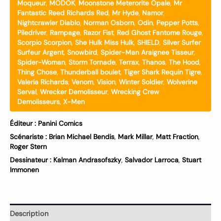
Moqueur
,
MODOK
,
Moonstone Meterorite Opale
,
Mr
Fantastic Reed Richards Red
,
Mr Hyde
,
Namor
,
Nightcrawler Diablo
,
Norman Osborn
,
Odin
,
Pepper Potts
,
Piledriver
,
Rampage
,
Razor Fist
,
Red Ghost Fantome Rouge
,
Scorpio Scorpion
,
She Hulk Miss Hulk
,
SHIELD
,
Silver Surfer
Surfeur Argent
,
Snowbird
,
Spider-Man Araignee Tisseur
,
Spider-Woman
,
Storm Tornade
,
Terrax
,
Thanos
,
The Hood
,
Thing Chose
,
Thunderball boulet
,
Tiger Shark Requin Tigre
,
Valeria Richards
,
Venom
,
Vision
,
Winter Soldier
,
Wolverine
Serval
,
Wrecker Demolisseur
,
Wrecking Crew
Demolisseurs
,
X-Men
Éditeur :
Panini Comics
Scénariste :
Brian Michael Bendis
,
Mark Millar
,
Matt Fraction
,
Roger Stern
Dessinateur :
Kalman Andrasofszky
,
Salvador Larroca
,
Stuart
Immonen
Description