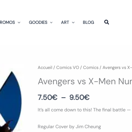
PROMOS
GOODIES
ART
BLOG
quantité
Accueil
/
Comics VO
/
Comics
/
Avengers vs X
Plage
de
Avengers vs X-Men Nu
de
Avengers
vs
prix :
7.50
€
–
9.50
€
X-
7.50€
It’s all come down to this! The final battle 
Men
Num
à
Regular Cover by Jim Cheung
12