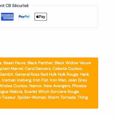
nt CB Sécurisé
s
,
Beast Fauve
,
Black Panther
,
Black Widow Veuve
ptain Marvel
,
Carol Danvers
,
Celeste Cuckoo
,
Gambit
,
General Ross Red Hulk Hulk Rouge
,
Hank
,
Iceman Iceberg
,
Iron Fist
,
Iron Man
,
Jean Grey
Mindee Cuckoo
,
Namor
,
New Avengers
,
Phoebe
ogue Malicia
,
Scarlet Witch Sorciere Rouge
,
 Tisseur
,
Spider-Woman
,
Storm Tornade
,
Thing