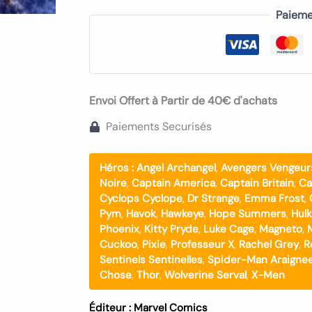
Paieme
Envoi Offert à Partir de 40€ d'achats
Paiements Securisés
Héros :
Angel Archangel
,
Avengers Vengeur
Noire
,
Captain America
,
Captain Britain
,
Ca
Cyclops Cyclope
,
Dr Strange
,
Emma Frost
,
Pym
,
Havok
,
Hawkeye
,
Hope Summers
,
Hulk
Phoenix
,
Kitty Pryde
,
Luke Cage
,
Magneto
,
Cuckoo
,
Pixie
,
Professeur X
,
Rachel Grey
,
R
Sentinels Sentinelles
,
Spider-Man Araignee
Chose
,
Thor
,
Wolverine Serval
,
X-Men
Éditeur :
Marvel Comics