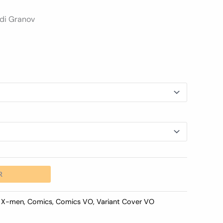
Adi Granov
R
s X-men
,
Comics
,
Comics VO
,
Variant Cover VO