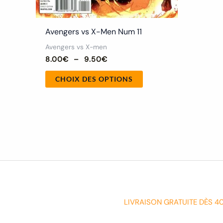
produit
Avengers vs X-Men Num 11
Avengers vs X-men
8.00
€
–
9.50
€
CHOIX DES OPTIONS
LIVRAISON GRATUITE DÈS 4