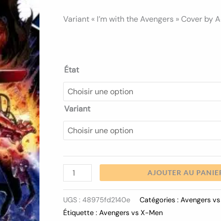
9.50€
Variant « I’m with the Avengers » Cover by 
État
Variant
AJOUTER AU PANIE
UGS :
48975fd2140e
Catégories :
Avengers v
Étiquette :
Avengers vs X-Men