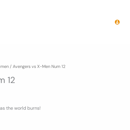
prix :
7.50€
à
9.50€
-men
/ Avengers vs X-Men Num 12
m 12
— as the world burns!