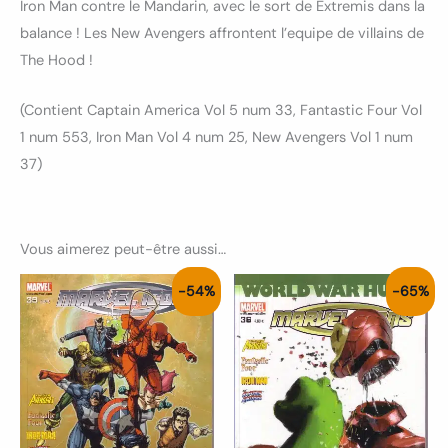
Iron Man contre le Mandarin, avec le sort de Extremis dans la
balance ! Les New Avengers affrontent l’equipe de villains de
The Hood !
(Contient Captain America Vol 5 num 33, Fantastic Four Vol
1 num 553, Iron Man Vol 4 num 25, New Avengers Vol 1 num
37)
Vous aimerez peut-être aussi…
Le
Le
Le
Le
-54%
-65%
prix
prix
prix
prix
initial
actuel
initial
actuel
était :
est :
était :
est :
6.50€.
3.00€.
8.50€.
3.00€.