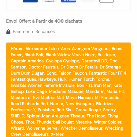
Envoi Offert à Partir de 40€ d'achats
Paiements Securisés
Héros :
Aleksander Lukin
,
Ares
,
Avengers Vengeurs
,
Beast
Fauve
,
Black Bolt
,
Black Widow Veuve Noire
,
Bulldozer
,
Captain America
,
Cyclops Cyclope
,
Daredevil DD
,
Doc
Samson
,
Doctor Faustus
,
Dr Doom Dr Fatalis
,
Dr Strange
,
Dum Dum Dugan
,
Echo
,
Falcon Faucon
,
Fantastic Four FF 4
Fantastiques
,
Hawkeye
,
Hulk
,
Human Torch Torche
,
Invisible Woman Femme Invisible
,
Iron Fist
,
Iron Man
,
Kate
Bishop
,
Luke Cage
,
Madame Masque
,
Mandarin
,
Maria Hill
,
Masters of Evil Maitres Mal
,
Maya Hansen
,
Mr Fantastic
Reed Richards Red
,
Namor
,
New Avengers
,
Piledriver
,
Professeur X
,
Punisher
,
Red Skull Crane Rouge
,
Sentry
,
SHIELD
,
Spider-Man Araignee Tisseur
,
The Hood
,
Thing
Chose
,
Thor
,
Thunderball boulet
,
Veranke
,
Winter Soldier
,
Wizard
,
Wolverine Serval
,
Wrecker Demolisseur
,
Wrecking
Crew Demolisseurs
,
X-Men