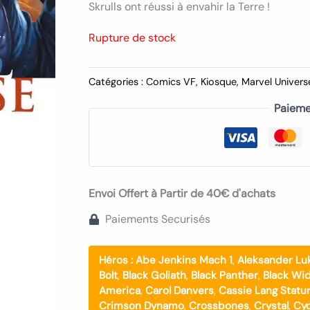
Skrulls ont réussi à envahir la Terre !
Rupture de stock
Catégories :
Comics VF
,
Kiosque
,
Marvel Univers
Paieme
Envoi Offert à Partir de 40€ d'achats
Paiements Securisés
Héros :
Abe Jenkins Mach 1
,
Aleksander Lu
Bolt
,
Black Goliath
,
Black Panther
,
Black Wi
America
,
Carol Danvers
,
Cassie Lang Statu
Crimson Dynamo
,
Crossbones
,
Crystal
,
Cyc