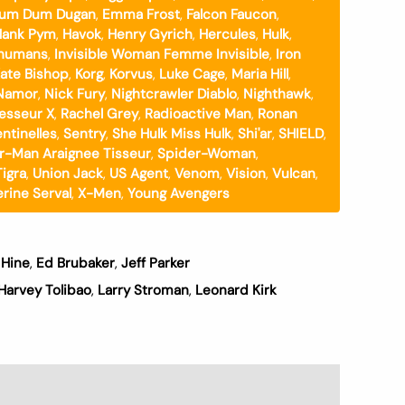
um Dum Dugan
,
Emma Frost
,
Falcon Faucon
,
Hank Pym
,
Havok
,
Henry Gyrich
,
Hercules
,
Hulk
,
nhumans
,
Invisible Woman Femme Invisible
,
Iron
ate Bishop
,
Korg
,
Korvus
,
Luke Cage
,
Maria Hill
,
Namor
,
Nick Fury
,
Nightcrawler Diablo
,
Nighthawk
,
esseur X
,
Rachel Grey
,
Radioactive Man
,
Ronan
ntinelles
,
Sentry
,
She Hulk Miss Hulk
,
Shi'ar
,
SHIELD
,
r-Man Araignee Tisseur
,
Spider-Woman
,
Tigra
,
Union Jack
,
US Agent
,
Venom
,
Vision
,
Vulcan
,
rine Serval
,
X-Men
,
Young Avengers
 Hine
,
Ed Brubaker
,
Jeff Parker
Harvey Tolibao
,
Larry Stroman
,
Leonard Kirk