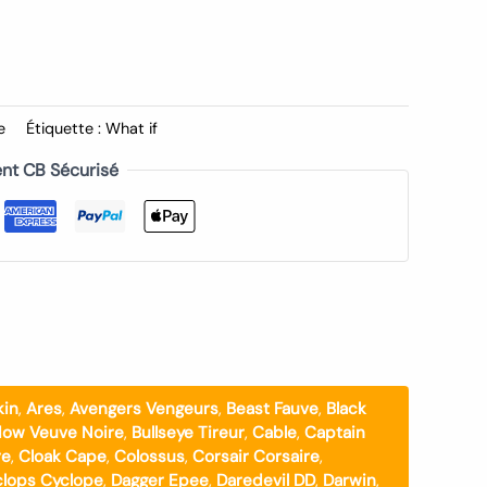
e
Étiquette :
What if
nt CB Sécurisé
kin
,
Ares
,
Avengers Vengeurs
,
Beast Fauve
,
Black
dow Veuve Noire
,
Bullseye Tireur
,
Cable
,
Captain
re
,
Cloak Cape
,
Colossus
,
Corsair Corsaire
,
lops Cyclope
,
Dagger Epee
,
Daredevil DD
,
Darwin
,