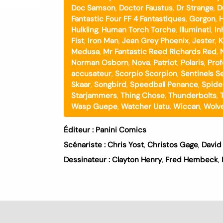
Doc Samson
,
Doctor Faustus
,
Dr Strange
,
D
Fantastic Four FF 4 Fantastiques
,
Gorgon
,
Hulkling
,
Human Torch Torche
,
Illuminati
,
I
Fist
,
Iron Man
,
Jean Grey Phoenix
,
Jester
,
K
Medusa
,
Mr Fantastic Reed Richards Red
,
Norman Osborn
,
Nova
,
Patriot
,
Polaris
,
Prof
accusateur
,
Scorpio Scorpion
,
Sentinels Se
Skaar
,
Songbird
,
Speedball Penance
,
Spide
Starjammers
,
Thing Chose
,
Thunderbolts
,
Wasp Guepe
,
Watcher Uatu
,
Wiccan
,
Wolve
Éditeur :
Panini Comics
Scénariste :
Chris Yost
,
Christos Gage
,
David
Dessinateur :
Clayton Henry
,
Fred Hembeck
,
s (0)