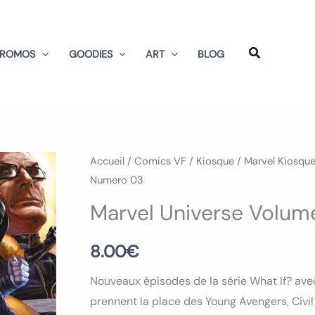
PROMOS
GOODIES
ART
BLOG
Accueil
/
Comics VF
/
Kiosque
/
Marvel Kiosqu
Numero 03
Marvel Universe Volu
8.00
€
Nouveaux épisodes de la série What If? avec 
prennent la place des Young Avengers, Civi